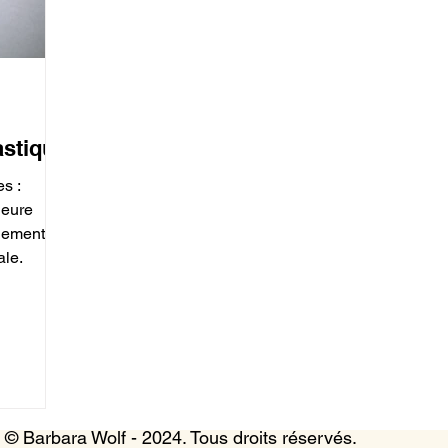
astique
s :
leure
agement
ale.
© Barbara Wolf - 2024. Tous droits réservés.