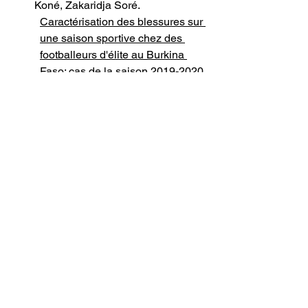
Koné, Zakaridja Soré.
Caractérisation des blessures sur 
une saison sportive chez des 
footballeurs d'élite au Burkina 
Faso: cas de la saison 2019-2020
.
HAL open science - Université Aix 
Marseille :
 Mémoire de fin de 
formation en Masso-
Kinésithérapie. Auteur Louise 
Robert (année 2024).
L’impact de la croissance sur 
l’incidence des blessures chez 
les jeunes footballeurs lors du jeu
.
Université de Strasbourg - École 
doctorale sciences de la vie et de 
la sant
é : Thèse présentée par 
Anasthase Massamba en juin 
2023.
Caractérisation des blessures et 