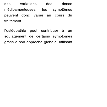
des variations des doses 
médicamenteuses, les symptômes 
peuvent donc varier au cours du 
traitement.
l’ostéopathie peut contribuer à un 
soulagement de certains symptômes 
grâce à son approche globale, utilisant 
des techniques visant à :
Améliorer la qualité et quantité de 
mobilité fasciale, viscérale et 
articulaire autour de la loge 
antérieure du cou
Améliorer la qualité et quantité de 
mobilité cervico-dorsale (rachis)
Réduire les tensions musculaires 
cervicales et thoraciques
Diminuer les déséquilibres de la 
posture (mâchoire…)