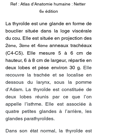
Ref : Atlas d’Anatomie humaine : Netter 
6
 édition
e
La
thyroïde
est une
glande en forme de 
bouclier située dans la loge viscérale 
du cou. Elle est située en projection des 
2
, 3
 et 4
 anneaux trachéaux 
ème
ème
ème
(C4-C5). Elle mesure 5 à 6 cm de 
hauteur, 6 à 8 cm de largeur, répartie en 
deux lobes et pèse environ 30 g.
Elle 
recouvre la trachée et se localise en 
dessous du larynx, sous la pomme 
d’Adam. La thyroïde est constituée de 
deux lobes réunis par ce que l’on 
appelle l’isthme. Elle est associée à 
quatre petites glandes à l’arrière, les 
glandes parathyroïdes.
Dans son état normal, la thyroïde est 