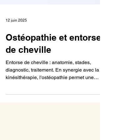
12 juin 2025
Ostéopathie et entorse
de cheville
Entorse de cheville : anatomie, stades,
diagnostic, traitement. En synergie avec la
kinésithérapie, l'ostéopathie permet une
récupération complète et durable, et vous
aide à retrouver rapidement une mobilité
optimale.